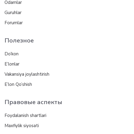
Odamlar
Guruhlar
Forumlar
Полезное
Do’kon
E’lonlar
Vakansiya joylashtirish
E’lon Qo’shish
Правовые аспекты
Foydalanish shartlari
Maxfiylik siyosati