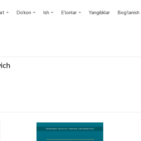
at
Do’kon
Ish
E’lonlar
Yangiliklar
Bog’lanish
ich