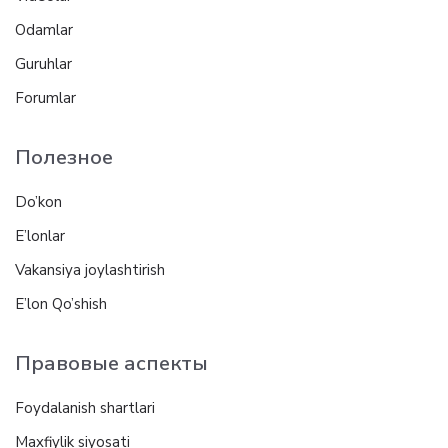
Odamlar
Guruhlar
Forumlar
Полезное
Do’kon
E’lonlar
Vakansiya joylashtirish
E’lon Qo’shish
Правовые аспекты
Foydalanish shartlari
Maxfiylik siyosati