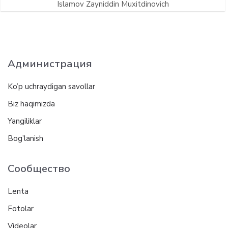
Islamov Zayniddin Muxitdinovich
Администрация
Ko’p uchraydigan savollar
Biz haqimizda
Yangiliklar
Bog’lanish
Сообщество
Lenta
Fotolar
Videolar