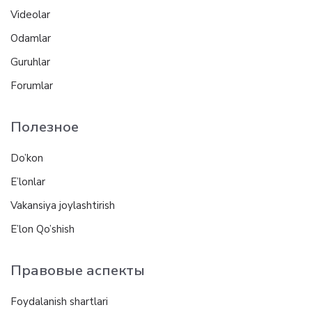
Videolar
Odamlar
Guruhlar
Forumlar
Полезное
Do’kon
E’lonlar
Vakansiya joylashtirish
E’lon Qo’shish
Правовые аспекты
Foydalanish shartlari