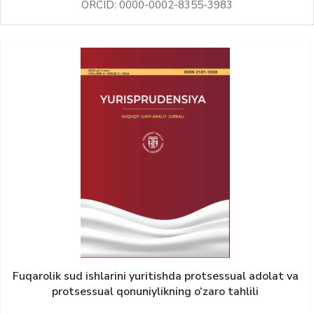
ORCID: 0000-0002-8355-3983
Fuqarolik sud ishlarini yuritishda protsessual adolat va
protsessual qonuniylikning o‘zaro tahlili