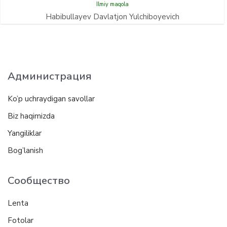
Ilmiy maqola
Habibullayev Davlatjon Yulchiboyevich
Администрация
Ko’p uchraydigan savollar
Biz haqimizda
Yangiliklar
Bog’lanish
Сообщество
Lenta
Fotolar