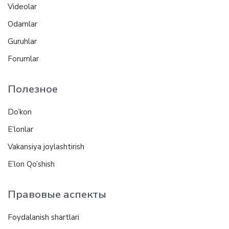
Videolar
Odamlar
Guruhlar
Forumlar
Полезное
Do’kon
E’lonlar
Vakansiya joylashtirish
E’lon Qo’shish
Правовые аспекты
Foydalanish shartlari