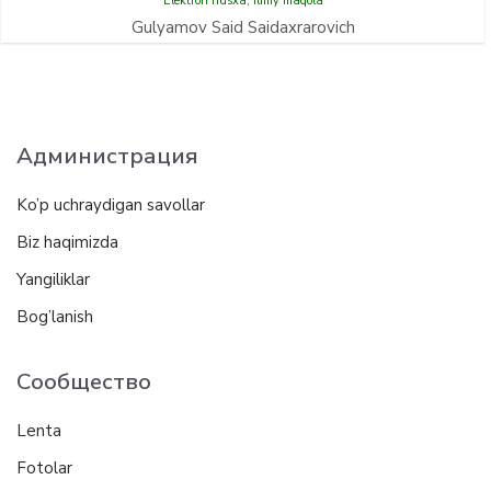
Elektron nusxa
,
Ilmiy maqola
Gulyamov Said Saidaxrarovich
Администрация
Ko’p uchraydigan savollar
Biz haqimizda
Yangiliklar
Bog’lanish
Сообщество
Lenta
Fotolar