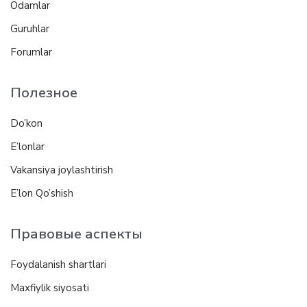
Odamlar
Guruhlar
Forumlar
Полезное
Do’kon
E’lonlar
Vakansiya joylashtirish
E’lon Qo’shish
Правовые аспекты
Foydalanish shartlari
Maxfiylik siyosati