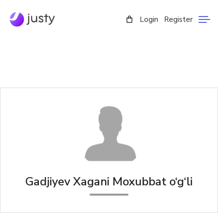
Login
Register
Gadjiyev Xagani Moxubbat o‘g‘li