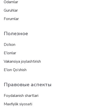
Odamlar
Guruhlar
Forumlar
Полезное
Do’kon
E’lonlar
Vakansiya joylashtirish
E’lon Qo’shish
Правовые аспекты
Foydalanish shartlari
Maxfiylik siyosati