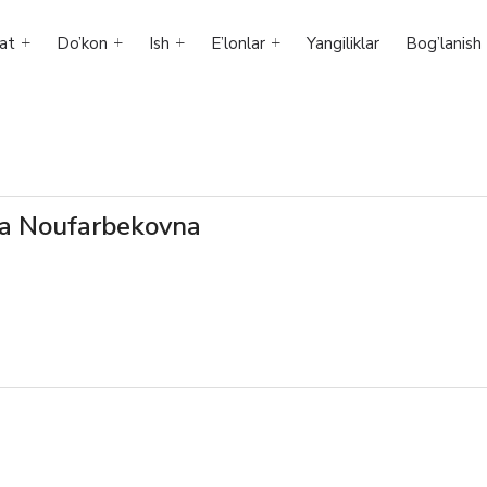
at
Do’kon
Ish
E’lonlar
Yangiliklar
Bog’lanish
a Noufarbekovna