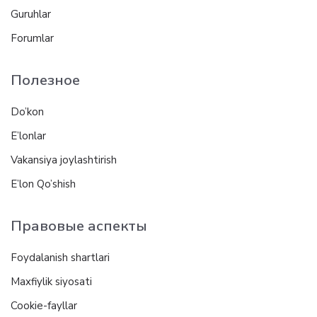
Guruhlar
Forumlar
Полезное
Do’kon
E’lonlar
Vakansiya joylashtirish
E’lon Qo’shish
Правовые аспекты
Foydalanish shartlari
Maxfiylik siyosati
Cookie-fayllar