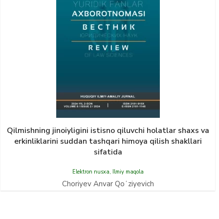
Qilmishning jinoiyligini istisno qiluvchi holatlar shaxs va
erkinliklarini suddan tashqari himoya qilish shakllari
sifatida
Elektron nusxa
,
Ilmiy maqola
Choriyev Аnvar Qoʻziyevich