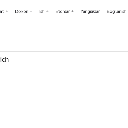
at
Do’kon
Ish
E’lonlar
Yangiliklar
Bog’lanish
ich