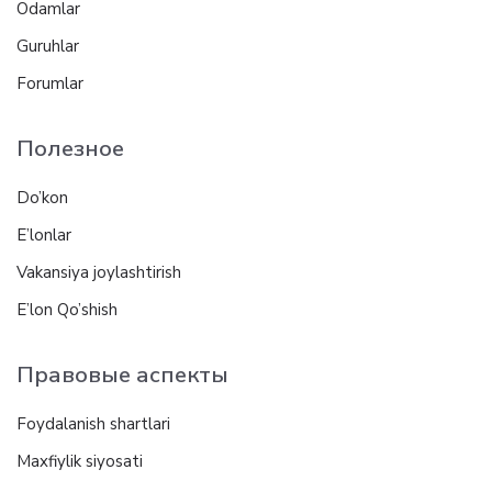
Odamlar
Guruhlar
Forumlar
Полезное
Do’kon
E’lonlar
Vakansiya joylashtirish
E’lon Qo’shish
Правовые аспекты
Foydalanish shartlari
Maxfiylik siyosati