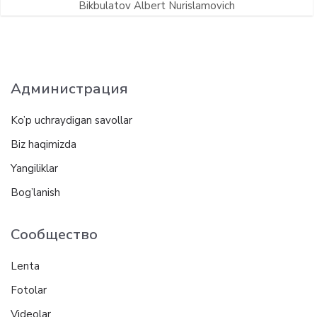
Bikbulatov Albert Nurislamovich
Администрация
Ko’p uchraydigan savollar
Biz haqimizda
Yangiliklar
Bog’lanish
Сообщество
Lenta
Fotolar
Videolar