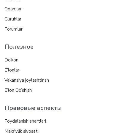
Odamlar
Guruhlar
Forumlar
Полезное
Do’kon
E’lonlar
Vakansiya joylashtirish
E’lon Qo’shish
Правовые аспекты
Foydalanish shartlari
Maxfiylik siyosati