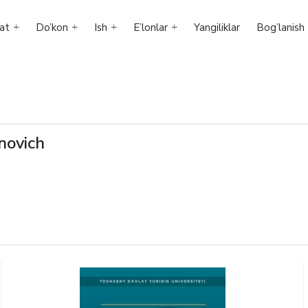
at
Do’kon
Ish
E’lonlar
Yangiliklar
Bog’lanish
inovich