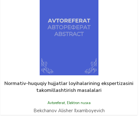
Normativ-huquqiy hujjatlar loyihalarining ekspertizasini
takomillashtirish masalalari
Avtoreferat
,
Elektron nusxa
Bekchanov Alisher Ilxamboyevich