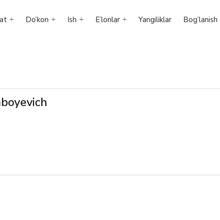
at
Do’kon
Ish
E’lonlar
Yangiliklar
Bog’lanish
mboyevich