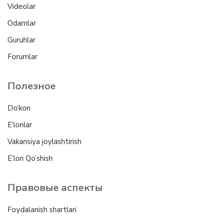
Videolar
Odamlar
Guruhlar
Forumlar
Полезное
Do’kon
E’lonlar
Vakansiya joylashtirish
E’lon Qo’shish
Правовые аспекты
Foydalanish shartlari