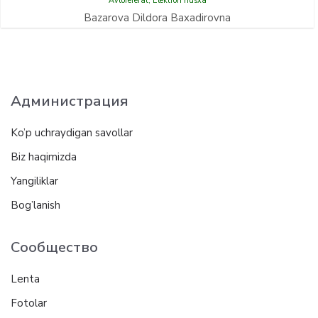
Avtoreferat
,
Elektron nusxa
Bazarova Dildora Baxadirovna
Администрация
Ko’p uchraydigan savollar
Biz haqimizda
Yangiliklar
Bog’lanish
Сообщество
Lenta
Fotolar