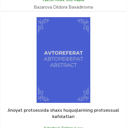
Elektron nusxa
,
Ilmiy maqola
Bazarova Dildora Baxadirovna
Jinoyat protsessida shaxs huquqlarining protsessual
kafolatlari