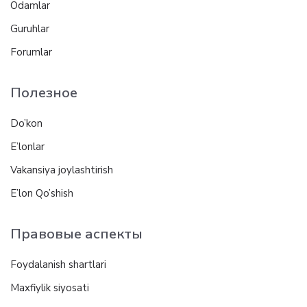
Odamlar
Guruhlar
Forumlar
Полезное
Do’kon
E’lonlar
Vakansiya joylashtirish
E’lon Qo’shish
Правовые аспекты
Foydalanish shartlari
Maxfiylik siyosati