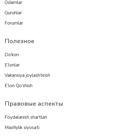
Odamlar
Guruhlar
Forumlar
Полезное
Do’kon
E’lonlar
Vakansiya joylashtirish
E’lon Qo’shish
Правовые аспекты
Foydalanish shartlari
Maxfiylik siyosati