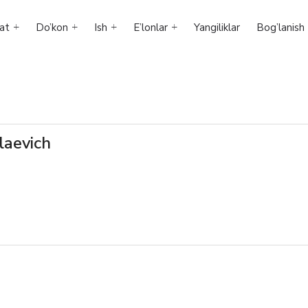
at
Do’kon
Ish
E’lonlar
Yangiliklar
Bog’lanish
laevich