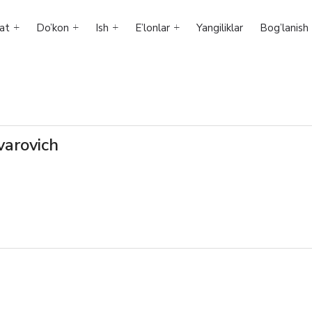
at
Do’kon
Ish
E’lonlar
Yangiliklar
Bog’lanish
arovich