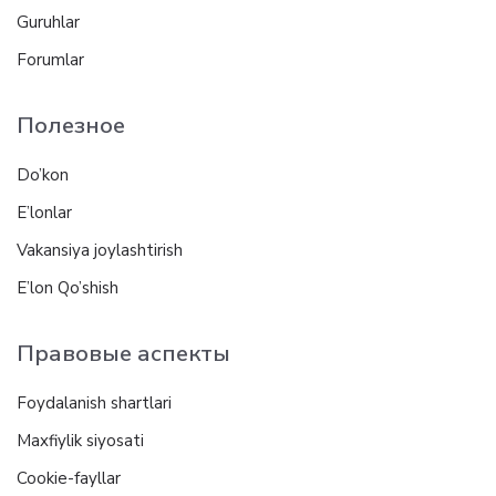
Guruhlar
Forumlar
Полезное
Do’kon
E’lonlar
Vakansiya joylashtirish
E’lon Qo’shish
Правовые аспекты
Foydalanish shartlari
Maxfiylik siyosati
Cookie-fayllar