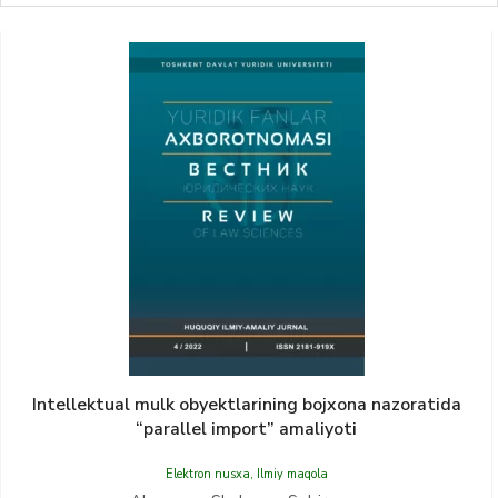
Intellektuаl mulk obyektlаrining bojxonа nаzorаtidа
“pаrаllel import” аmаliyoti
Elektron nusxa
,
Ilmiy maqola