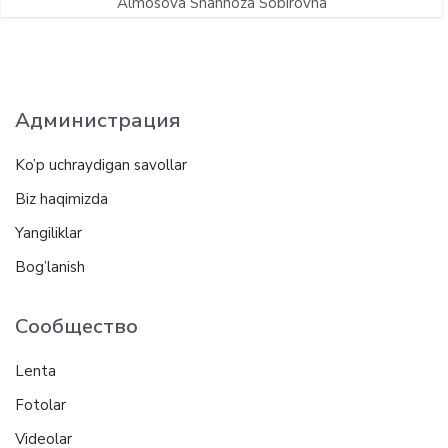
Аlmosova Shahnoza Sobirovna
Администрация
Ko’p uchraydigan savollar
Biz haqimizda
Yangiliklar
Bog’lanish
Сообщество
Lenta
Fotolar
Videolar