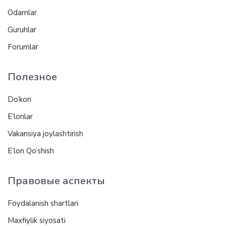
Odamlar
Guruhlar
Forumlar
Полезное
Do’kon
E’lonlar
Vakansiya joylashtirish
E’lon Qo’shish
Правовые аспекты
Foydalanish shartlari
Maxfiylik siyosati