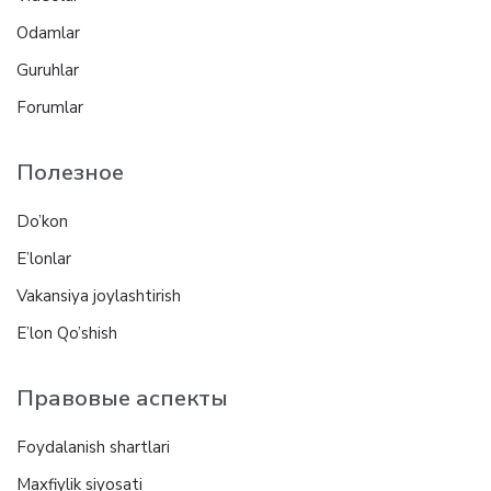
Odamlar
Guruhlar
Forumlar
Полезное
Do’kon
E’lonlar
Vakansiya joylashtirish
E’lon Qo’shish
Правовые аспекты
Foydalanish shartlari
Maxfiylik siyosati