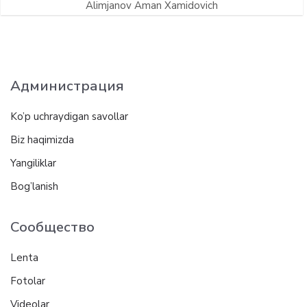
Alimjanov Aman Xamidovich
Администрация
Ko’p uchraydigan savollar
Biz haqimizda
Yangiliklar
Bog’lanish
Сообщество
Lenta
Fotolar
Videolar