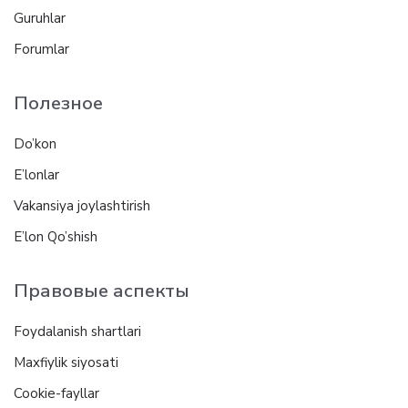
Guruhlar
Forumlar
Полезное
Do’kon
E’lonlar
Vakansiya joylashtirish
E’lon Qo’shish
Правовые аспекты
Foydalanish shartlari
Maxfiylik siyosati
Cookie-fayllar