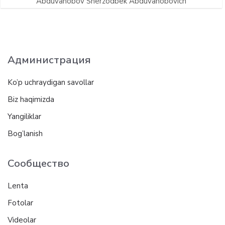
Abduvahobov Sherzodbek Abduvahobovich
Администрация
Ko’p uchraydigan savollar
Biz haqimizda
Yangiliklar
Bog’lanish
Сообщество
Lenta
Fotolar
Videolar