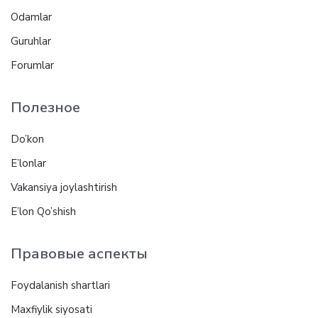
Odamlar
Guruhlar
Forumlar
Полезное
Do’kon
E’lonlar
Vakansiya joylashtirish
E’lon Qo’shish
Правовые аспекты
Foydalanish shartlari
Maxfiylik siyosati